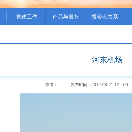
党建工作
产品与服务
投资者关系
河东机场
作者：
发布时间：2014-08-21 12：00