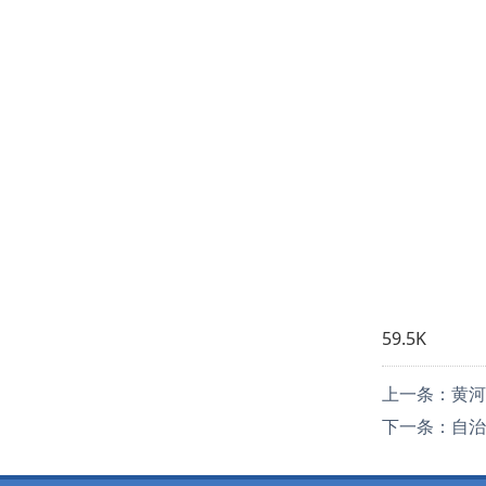
59.5K
上一条：黄河
下一条：自治